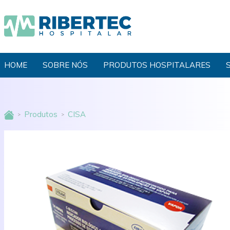
HOME
SOBRE NÓS
PRODUTOS HOSPITALARES
Produtos
CISA
>
>