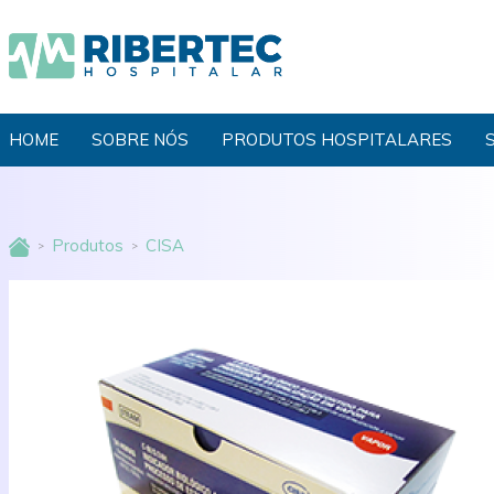
HOME
SOBRE NÓS
PRODUTOS HOSPITALARES
Produtos
CISA
>
>